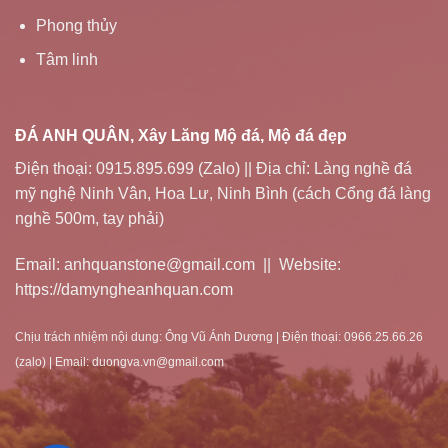
Phong thủy
Tâm linh
ĐÁ ANH QUÂN, Xây Lăng Mộ đá, Mộ đá đẹp
Điện thoại: 0915.895.699 (Zalo) || Địa chỉ: Làng nghề đá
mỹ nghệ Ninh Vân, Hoa Lư, Ninh Bình (cách Cổng đá làng
nghề 500m, tay phải)
Email: anhquanstone@gmail.com || Website:
https://damyngheanhquan.com
Chịu trách nhiệm nội dung: Ông Vũ Ánh Dương | Điện thoại: 0966.25.66.26
(zalo) | Email: duongva.vn@gmail.com