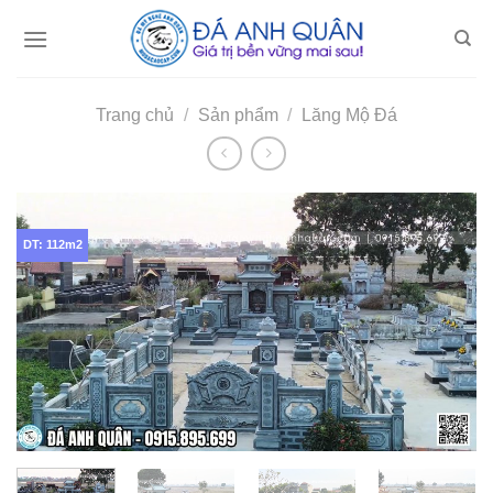
Skip
to
content
Trang chủ
/
Sản phẩm
/
Lăng Mộ Đá
DT: 112m2