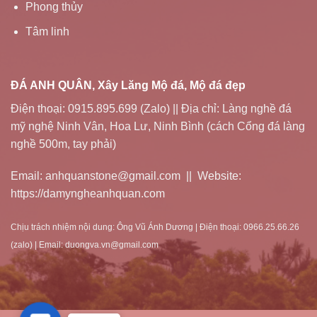
Phong thủy
Tâm linh
ĐÁ ANH QUÂN, Xây Lăng Mộ đá, Mộ đá đẹp
Điện thoại: 0915.895.699 (Zalo) || Địa chỉ: Làng nghề đá
mỹ nghệ Ninh Vân, Hoa Lư, Ninh Bình (cách Cổng đá làng
nghề 500m, tay phải)
Email: anhquanstone@gmail.com || Website:
https://damyngheanhquan.com
Chịu trách nhiệm nội dung: Ông Vũ Ánh Dương | Điện thoại: 0966.25.66.26
(zalo) | Email: duongva.vn@gmail.com