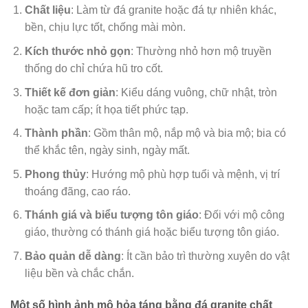
Chất liệu
: Làm từ đá granite hoặc đá tự nhiên khác,
bền, chịu lực tốt, chống mài mòn.
Kích thước nhỏ gọn
: Thường nhỏ hơn mộ truyền
thống do chỉ chứa hũ tro cốt.
Thiết kế đơn giản
: Kiểu dáng vuông, chữ nhật, tròn
hoặc tam cấp; ít họa tiết phức tạp.
Thành phần
: Gồm thân mộ, nắp mộ và bia mộ; bia có
thể khắc tên, ngày sinh, ngày mất.
Phong thủy
: Hướng mộ phù hợp tuổi và mệnh, vị trí
thoáng đãng, cao ráo.
Thánh giá và biểu tượng tôn giáo
: Đối với mộ công
giáo, thường có thánh giá hoặc biểu tượng tôn giáo.
Bảo quản dễ dàng
: Ít cần bảo trì thường xuyên do vật
liệu bền và chắc chắn.
Một số hình ảnh mộ hỏa táng bằng đá granite chất