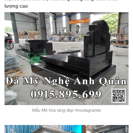
lượng cao
Mẫu Mộ hỏa táng đẹp #modagranite