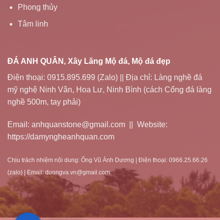
Phong thủy
Tâm linh
ĐÁ ANH QUÂN, Xây Lăng Mộ đá, Mộ đá đẹp
Điện thoại: 0915.895.699 (Zalo) || Địa chỉ: Làng nghề đá
mỹ nghệ Ninh Vân, Hoa Lư, Ninh Bình (cách Cổng đá làng
nghề 500m, tay phải)
Email: anhquanstone@gmail.com || Website:
https://damyngheanhquan.com
Chịu trách nhiệm nội dung: Ông Vũ Ánh Dương | Điện thoại: 0966.25.66.26
(zalo) | Email: duongva.vn@gmail.com