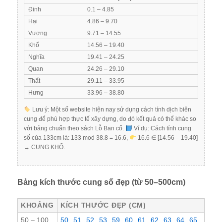
Đinh
0.1 – 4.85
Hại
4.86 – 9.70
Vượng
9.71 – 14.55
Khổ
14.56 – 19.40
Nghĩa
19.41 – 24.25
Quan
24.26 – 29.10
Thất
29.11 – 33.95
Hưng
33.96 – 38.80
Lưu ý: Một số website hiện nay sử dụng cách tính dịch biên
cung để phù hợp thực tế xây dựng, do đó kết quả có thể khác so
với bảng chuẩn theo sách Lỗ Ban cổ.
Ví dụ: Cách tính cung
số của 133cm là: 133 mod 38.8 = 16.6,
16.6 ∈ [14.56 – 19.40]
→ CUNG KHỔ.
Bảng kích thước cung số đẹp (từ 50–500cm)
KHOẢNG
KÍCH THƯỚC ĐẸP (CM)
50 – 100
50
51
52
53
59
60
61
62
63
64
65