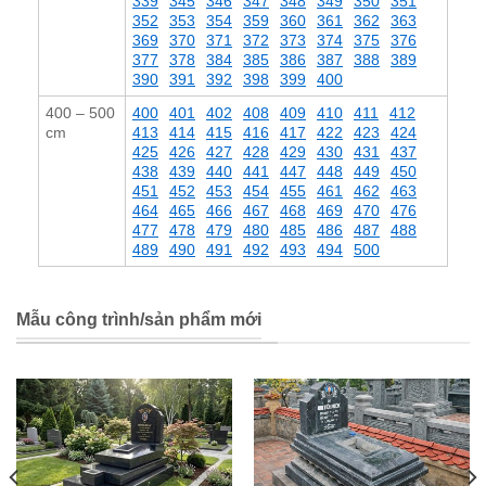
339
345
346
347
348
349
350
351
352
353
354
359
360
361
362
363
369
370
371
372
373
374
375
376
377
378
384
385
386
387
388
389
390
391
392
398
399
400
400 – 500
400
401
402
408
409
410
411
412
cm
413
414
415
416
417
422
423
424
425
426
427
428
429
430
431
437
438
439
440
441
447
448
449
450
451
452
453
454
455
461
462
463
464
465
466
467
468
469
470
476
477
478
479
480
485
486
487
488
489
490
491
492
493
494
500
Mẫu công trình/sản phẩm mới