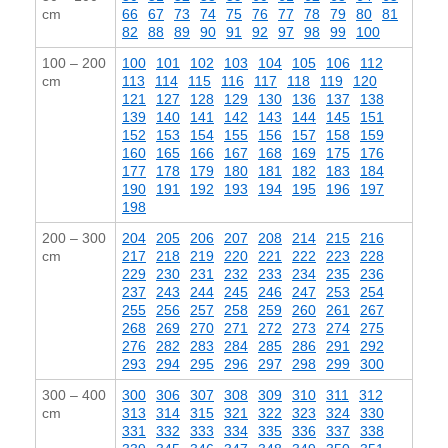
cm
66
67
73
74
75
76
77
78
79
80
81
82
88
89
90
91
92
97
98
99
100
100 – 200
100
101
102
103
104
105
106
112
cm
113
114
115
116
117
118
119
120
121
127
128
129
130
136
137
138
139
140
141
142
143
144
145
151
152
153
154
155
156
157
158
159
160
165
166
167
168
169
175
176
177
178
179
180
181
182
183
184
190
191
192
193
194
195
196
197
198
200 – 300
204
205
206
207
208
214
215
216
cm
217
218
219
220
221
222
223
228
229
230
231
232
233
234
235
236
237
243
244
245
246
247
253
254
255
256
257
258
259
260
261
267
268
269
270
271
272
273
274
275
276
282
283
284
285
286
291
292
293
294
295
296
297
298
299
300
300 – 400
300
306
307
308
309
310
311
312
cm
313
314
315
321
322
323
324
330
331
332
333
334
335
336
337
338