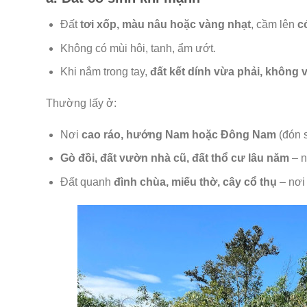
Đất
tơi xốp, màu nâu hoặc vàng nhạt
, cầm lên
c
Không có mùi hôi, tanh, ẩm ướt.
Khi nắm trong tay,
đất kết dính vừa phải, không 
Thường lấy ở:
Nơi
cao ráo, hướng Nam hoặc Đông Nam
(đón s
Gò đồi, đất vườn nhà cũ, đất thổ cư lâu năm
– n
Đất quanh
đình chùa, miếu thờ, cây cổ thụ
– nơi 