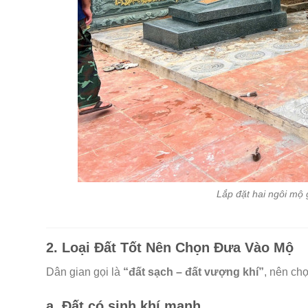
Lắp đặt hai ngôi mộ
2. Loại Đất Tốt Nên Chọn Đưa Vào Mộ
Dân gian gọi là
“đất sạch – đất vượng khí”
, nên chọ
a.
Đất có sinh khí mạnh