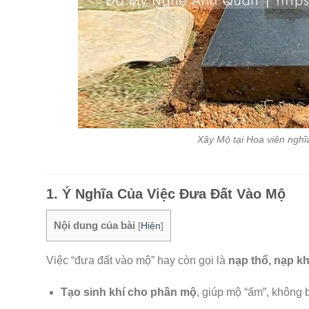
Xây Mộ tại Hoa viên nghĩa
1. Ý Nghĩa Của Việc Đưa Đất Vào Mộ
Nội dung của bài
[
Hiện
]
Việc “đưa đất vào mộ” hay còn gọi là
nạp thổ, nạp kh
Tạo sinh khí cho phần mộ
, giúp mộ “ấm”, không b