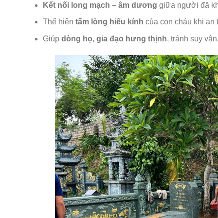
Kết nối long mạch – âm dương
giữa người đã khu
Thể hiện
tấm lòng hiếu kính
của con cháu khi an t
Giúp
dòng họ, gia đạo hưng thịnh
, tránh suy vận,