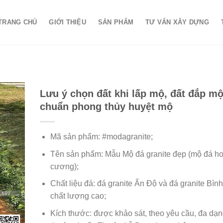
TRANG CHỦ
GIỚI THIỆU
SẢN PHẨM
TƯ VẤN XÂY DỰNG
Lưu ý chọn đất khi lấp mộ, đất đắp m
chuẩn phong thủy huyệt mộ
Mã sản phẩm: #modagranite;
Tên sản phẩm: Mẫu Mộ đá granite đẹp (mộ đá h
cương);
Chất liệu đá: đá granite Ấn Độ và đá granite Bìn
chất lượng cao;
Kích thước: được khảo sát, theo yêu cầu, đa dạn