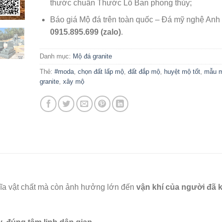
thước chuẩn Thước Lỗ Ban phong thủy;
Báo giá Mộ đá trên toàn quốc – Đá mỹ nghệ Anh
0915.895.699 (zalo)
.
Danh mục:
Mộ đá granite
Thẻ:
#moda
,
chọn đất lấp mộ
,
đất đắp mộ
,
huyệt mộ tốt
,
mẫu m
granite
,
xây mộ
ĩa vật chất mà còn ảnh hưởng lớn đến
vận khí của người đã 