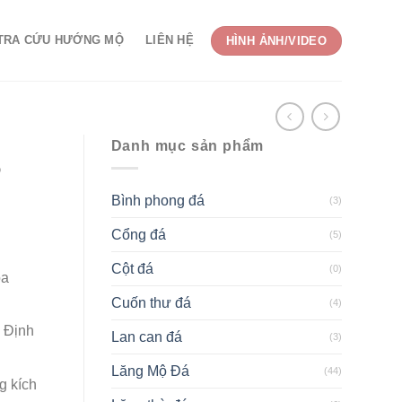
TRA CỨU HƯỚNG MỘ
LIÊN HỆ
HÌNH ẢNH/VIDEO
Danh mục sản phẩm
ộ
Bình phong đá
(3)
Cổng đá
(5)
Cột đá
(0)
oa
Cuốn thư đá
(4)
h Định
Lan can đá
(3)
Lăng Mộ Đá
(44)
g kích