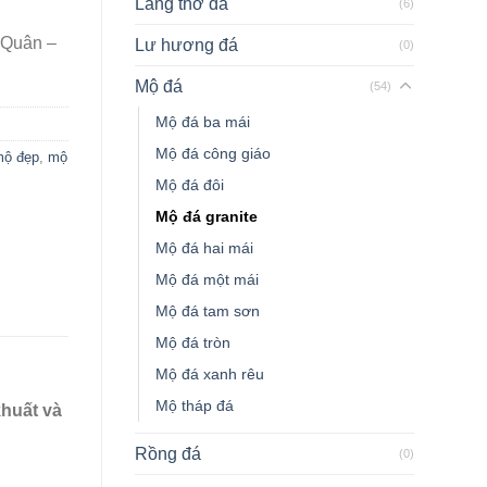
Lăng thờ đá
(6)
 Quân –
Lư hương đá
(0)
Mộ đá
(54)
Mộ đá ba mái
Mộ đá công giáo
ộ đẹp
,
mộ
Mộ đá đôi
Mộ đá granite
Mộ đá hai mái
Mộ đá một mái
Mộ đá tam sơn
Mộ đá tròn
Mộ đá xanh rêu
Mộ tháp đá
khuất và
Rồng đá
(0)