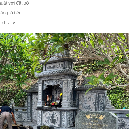
ất với đất trời.
áng tổ tiên.
 chia ly.